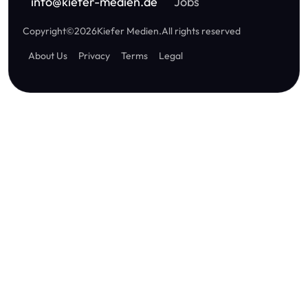
info
@
kiefer-medien.de
Jobs
Copyright
©
2026
Kiefer Medien
.
All rights reserved
About Us
Privacy
Terms
Legal