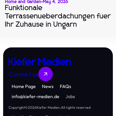
Home and Garden
-
May 4, 2026
Funktionale
Terrassenueberdachungen fuer
Ihr Zuhause in Ungarn
Kiefer Medien
Contact us
Home Page
News
FAQs
info
@
kiefer-medien.de
Jobs
Copyright
©
2026
Kiefer Medien
.
All rights reserved